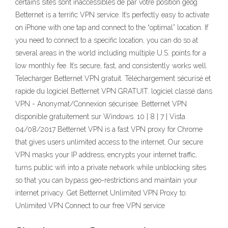
certains sites sont inaccessibles de par votre position géog
Betternet is a terrific VPN service. It’s perfectly easy to activate
on iPhone with one tap and connect to the “optimal” location. If
you need to connect to a specific location, you can do so at
several areas in the world including multiple U.S. points for a
low monthly fee. It’s secure, fast, and consistently works well.
Telecharger Betternet VPN gratuit. Téléchargement sécurisé et
rapide du logiciel Betternet VPN GRATUIT. logiciel classé dans
VPN - Anonymat/Connexion sécurisée. Betternet VPN
disponible gratuitement sur Windows. 10 | 8 | 7 | Vista
04/08/2017 Betternet VPN is a fast VPN proxy for Chrome
that gives users unlimited access to the internet. Our secure
VPN masks your IP address, encrypts your internet traffic,
turns public wifi into a private network while unblocking sites
so that you can bypass geo-restrictions and maintain your
internet privacy. Get Betternet Unlimited VPN Proxy to:
Unlimited VPN Connect to our free VPN service