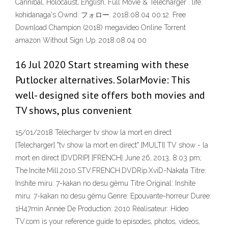
Cannibal, Holocaust, English, Full Movie & Télécharger . life.
kohidanaga's Ownd. フォロー. 2018.08.04 00:12. Free
Download Champion (2018) megavideo Online Torrent
amazon Without Sign Up. 2018.08.04 00
16 Jul 2020 Start streaming with these
Putlocker alternatives. SolarMovie: This
well- designed site offers both movies and
TV shows, plus convenient
15/01/2018 Télécharger tv show la mort en direct
[Telecharger] "tv show la mort en direct" [MULTI] TV show - la
mort en direct [DVDRIP] [FRENCH] June 26, 2013, 8:03 pm;
The.Incite.Mill.2010.STV.FRENCH.DVDRip.XviD-Nakata Titre:
Inshite miru: 7-kakan no desu gêmu Titre Original: Inshite
miru: 7-kakan no desu gêmu Genre: Epouvante-horreur Durée:
1H47min Année De Production: 2010 Réalisateur: Hideo
TV.com is your reference guide to episodes, photos, videos,