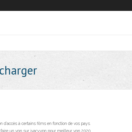
écharger
n d’accès à certains films en fonction de vos pays.
 et faire un vpn sur ivacyvpn pour meilleur vpn 2020