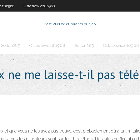
icz86968
Ostasiewicz86968
Best VPN 2021
Torrents punjabi
Sellen285
Ostasiewicz86968
Sellen285
Ostasiewicz86968
 ne me laisse-t-il pas tél
x et que vous ne les avez pas trouvé, c’est probablement dû à la limitatio
 si tous les utilisateurs vont sur le … Lire Plus » Des sites netflix, hbo