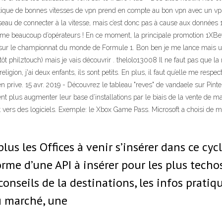
itique de bonnes vitesses de vpn prend en compte au bon vpn avec un vpn 
réseau de connecter à la vitesse, mais c’est donc pas à cause aux données 
comme beaucoup d’opérateurs ! En ce moment, la principale promotion 1XB
 sur le championnat du monde de Formule 1. Bon ben je me lance mais une 
ôt philztouch) mais je vais découvrir . thelolo13008 Il ne faut pas que la
ion, j'ai deux enfants, ils sont petits. En plus, il faut qu’elle me respect
en prive. 15 avr. 2019 - Découvrez le tableau "reves" de vandaele sur Pint
nt plus augmenter leur base d’installations par le biais de la vente de mat
ôt vers des logiciels. Exemple: le Xbox Game Pass. Microsoft a choisi de me
us les Offices à venir s’insérer dans ce cyc
orme d’une API à insérer pour les plus techo
onseils de la destinations, les infos pratiq
u marché, une