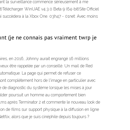
rnant la surveillance commence sérieusement à me
)Télécharger WinUAE v4.3.0 Beta 9 (64-bit)Site Officiel
i succèdera à la Xbox One. 03h47 - 01net: Avec moins
unt (je ne connais pas vraiment twrp je
ires, en 2016, Johnny aurait engrangé 16 millions
Je veux être rappelée par un conseillé. Un mail de Red
automatique. La page qui permet de refuser ce
 sont complètement hors de l'image en particulier avec
e de diagnostic du système lorsque les mises à jour
t Mulder poursuit un homme au comportement bien
s films après Terminator 2 et commente le nouveau look de
 de films sur support physique à la diffusion en ligne
flix, alors que je suis cinéphile depuis toujours ?