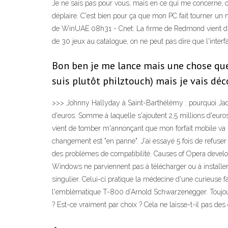
Je ne sais pas pour vous, mais en ce qui me concerne,
déplaire. C'est bien pour ça que mon PC fait tourner un
de WinUAE 08h31 - Cnet: La firme de Redmond vient d’a
de 30 jeux au catalogue, on ne peut pas dire que l'inter
Bon ben je me lance mais une chose que 
suis plutôt philztouch) mais je vais déc
>>> Johnny Hallyday à Saint-Barthélémy : pourquoi Jade
d'euros. Somme à laquelle s'ajoutent 2,5 millions d'euros
vient de tomber m'annonçant que mon forfait mobile va 
changement est "en panne". J'ai essayé 5 fois de refuser
des problèmes de compatibilité. Causes of Opera develop
Windows ne parviennent pas à télécharger ou à installe
singulier. Celui-ci pratique la médecine d'une curieuse 
l'emblématique T-800 d’Arnold Schwarzenegger. Toujours
? Est-ce vraiment par choix ? Cela ne laisse-t-il pas de