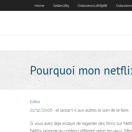
Home
Sellen285
Ostasiewicz86968
Ostasiew
Pourquoi mon netflix
Editor
21/12/2006 · et laisse t-il aux autres le soin de le faire.
Si vous avez déjà essayé de regarder des films sur Netfli
Netflix propose du contenu différent selon les pays. Même