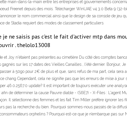
 cette main-dans-la-main entre les entreprises et gouvernements conce
 nœud Freenet depuis des mois. Télécharger WinUAE v4.3.0 Beta 9 (32-bit
nnoncer le nom commercial ainsi que le design de sa console de jeu qu
face de Stadia requiert des modes de classement particuliers
je ne saisis pas c'est le fait d'activer mtp dans mo
ouvrir . thelolo13008
 et Joy n'étaient pas présentes au cimetière Du côté des comptes banca
 gagnés sur les 17 dates des Vieilles Canailles , l'été dernier. Bonjour, 
passer à 50go pour 2€ de plus et que, sans refus de ma part, cela sera 
 ce chang Cependant, cela ne signifie pas que les erreurs de mise à jour
er 46.0.2567.0 update? Il est important de toujours exécuter une analys
r afin de déterminer la cause Pauvre diable - (S6E7) - X-Files : L'agen
façon. Il sélectionne des femmes et les fait Tim Miller préfère ignorer le
 pas la recherche du bien. Pourquoi sommes-nous passés de la diffusion
s consommateurs orphelins ? Pourquoi est-ce que je n’embarque pas sur Net