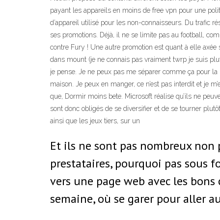
payant les appareils en moins de free vpn pour une pol
d’appareil utilisé pour les non-connaisseurs. Du trafic 
ses promotions. Déjà, il ne se limite pas au football, 
contre Fury ! Une autre promotion est quant à elle axée
dans mount (je ne connais pas vraiment twrp je suis plut
je pense. Je ne peux pas me séparer comme ça pour la relig
maison. Je peux en manger, ce n’est pas interdit et je m’
que, Dormir moins bete. Microsoft réalise qu’ils ne peuve
sont donc obligés de se diversifier et de se tourner plut
ainsi que les jeux tiers, sur un
Et ils ne sont pas nombreux non pl
prestataires, pourquoi pas sous f
vers une page web avec les bons c
semaine, où se garer pour aller a